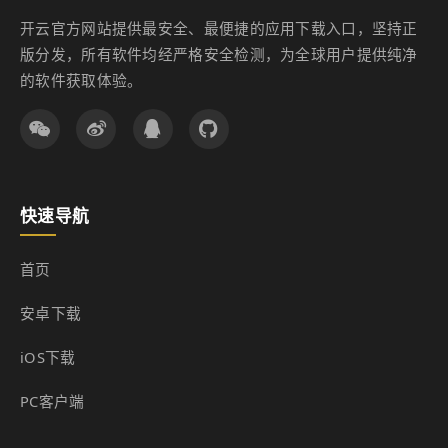
开云官方网站提供最安全、最便捷的应用下载入口，坚持正
版分发，所有软件均经严格安全检测，为全球用户提供纯净
的软件获取体验。
快速导航
首页
安卓下载
iOS下载
PC客户端