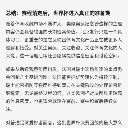
总结：赛程落定后，世界杯进入真正的准备期
随着体育收藏市场不断扩大，类似奥运纪念钞这样的主题
内容仍会具备较强的长期检索价值。北京发行只是一个具
体切口，更重要的是它反映出体育文化产品正在被更多人
理解和接受。对关注奥运、关注收藏、关注体育文化的人
来说，这一话题后续还会继续提供信息密度和讨论空间。
如果从后续观察角度出发，法国对瑞士这场角逐的重点仍
会回到几个基础问题：法国能否把优势转化为持续压制，
瑞士能否把防守强度维持到双方在关键阶段的处理是否足
够稳定。无论最终过程如何，这类欧洲杯对决都具备较高
的信息密度，也更适合球迷在赛前、赛中和赛后持续关
注。
对普通足球爱好者而言，这批世界杯决赛回放的最大意义