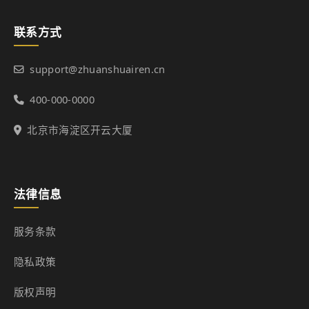
联系方式
support@zhuanshuairen.cn
400-000-0000
北京市海淀区开云大厦
法律信息
服务条款
隐私政策
版权声明